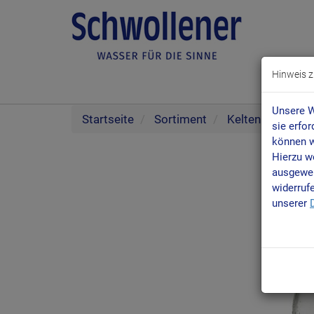
Hinweis z
Unsere W
Startseite
Sortiment
Kelten Quelle
sie erfo
können w
Hierzu w
ausgewer
widerruf
unserer