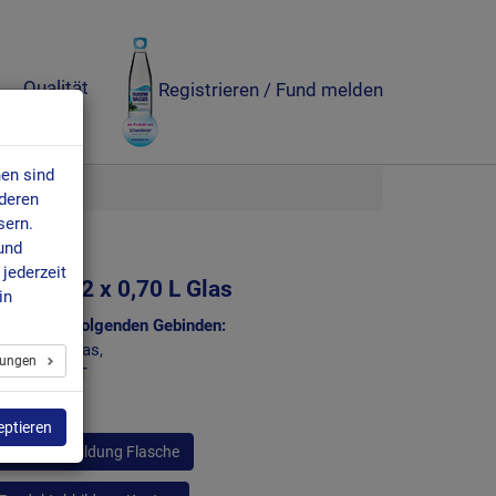
Qualität
Registrieren / Fund melden
en sind
nderen
sern.
und
jederzeit
lassic 12 x 0,70 L Glas
in
hältlich in folgenden Gebinden:
 x 0,70 L Glas,
llungen
 x 1,0 L PET
eptieren
Produktabbildung Flasche